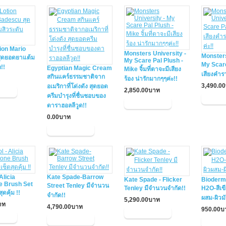
ion Mario
Monsters University -
Monsters
ุดยอดยาแต้ม
My Scare Pal Plush -
My Scare
!!
Egyptian Magic Cream
Mike จิ้มที่ตาจะมีเสียง
เสียงคำรา
สกินแคร์ธรรมชาติจาก
ร้อง น่ารักมากๆๆค่ะ!!
3,490.0
อเมริกาที่โด่งดัง สุดยอด
2,850.00บาท
ครีมบำรุงที่ชื่นชอบของ
ดาราฮอลลีวูด!!
0.00บาท
Alicia
Kate Spade-Barrow
Kate Spade - Flicker
Bioderm
e Brush Set
Street Tenley มีจำนวน
Tenley มีจำนวนจำกัด!!
H2O-สีเข
ดคุ้ม !!
จำกัด!!
ผสม-ผิวม
5,290.00บาท
าท
4,790.00บาท
950.00บ