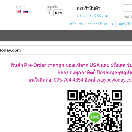
ภาษา
สกุลเงิน
ตะกร้าสินค้า
$
บาท
0 รายการ - 0.00บาท
ยินดี
หน้าแรก
รายการโปรด (0)
บัญชีผู้ใช
today.com
สินค้า Pre-Order ราคาถูก ของแท้จาก USA และ ฝรั่งเศส รั
ออกของทุกอาทิตย์่ ปิดรอบทุกๆพฤหั
สนใจติดต่อ:
095-704-4854
อีเมล์
easybuytoday.c