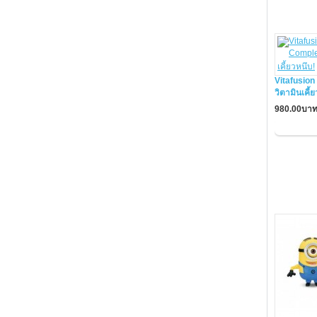
Vitafusio
วิตามินเคี้
980.00บา